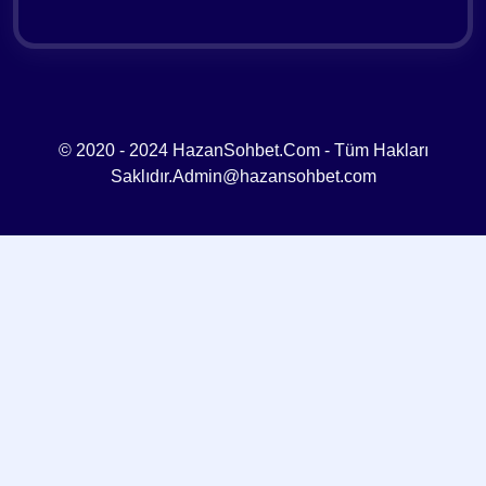
© 2020 - 2024 HazanSohbet.Com - Tüm Hakları
Saklıdır.Admin@hazansohbet.com