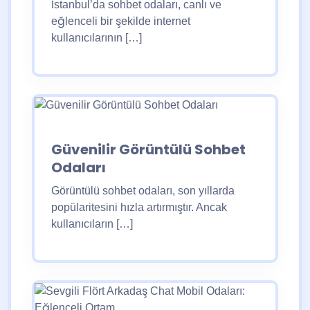
İstanbul’da sohbet odaları, canlı ve
eğlenceli bir şekilde internet
kullanıcılarının […]
Güvenilir Görüntülü Sohbet
Odaları
Görüntülü sohbet odaları, son yıllarda
popülaritesini hızla artırmıştır. Ancak
kullanıcıların […]