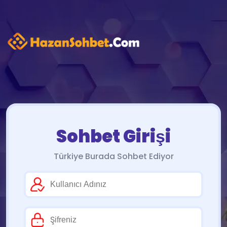
Sohbet Girişi
Türkiye Burada Sohbet Ediyor