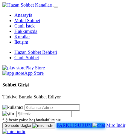
Anasayfa
Mobil Sohbet
Canlı İstek
Hakkımızda
Kurallar
İletişim
Hazan Sohbet Rehberi
Canlı Sohbet
Play Store
App Store
Sohbet Girişi
Türkiye Burada Sohbet Ediyor
* Şifreniz yoksa boş bırakabilirsiniz.
FARKLI SÜRÜM
Mirc İndir
Sohbete Bağlan