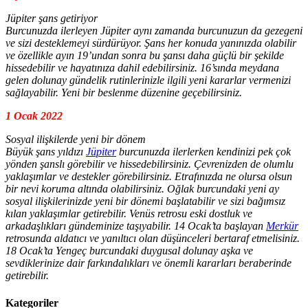
Jüpiter şans getiriyor
Burcunuzda ilerleyen Jüpiter aynı zamanda burcunuzun da gezegeni
ve sizi desteklemeyi sürdürüyor. Şans her konuda yanınızda olabilir
ve özellikle ayın 19’undan sonra bu şansı daha güçlü bir şekilde
hissedebilir ve hayatınıza dahil edebilirsiniz. 16’sında meydana
gelen dolunay gündelik rutinlerinizle ilgili yeni kararlar vermenizi
sağlayabilir. Yeni bir beslenme düzenine geçebilirsiniz.
1 Ocak 2022
Sosyal ilişkilerde yeni bir dönem
Büyük şans yıldızı
Jüpiter
burcunuzda ilerlerken kendinizi pek çok
yönden şanslı görebilir ve hissedebilirsiniz. Çevrenizden de olumlu
yaklaşımlar ve destekler görebilirsiniz. Etrafınızda ne olursa olsun
bir nevi koruma altında olabilirsiniz. Oğlak burcundaki yeni ay
sosyal ilişkilerinizde yeni bir dönemi başlatabilir ve sizi bağımsız
kılan yaklaşımlar getirebilir. Venüs retrosu eski dostluk ve
arkadaşlıkları gündeminize taşıyabilir. 14 Ocak’ta başlayan
Merkür
retrosunda aldatıcı ve yanıltıcı olan düşünceleri bertaraf etmelisiniz.
18 Ocak’ta Yengeç burcundaki duygusal dolunay aşka ve
sevdiklerinize dair farkındalıkları ve önemli kararları beraberinde
getirebilir.
Kategoriler