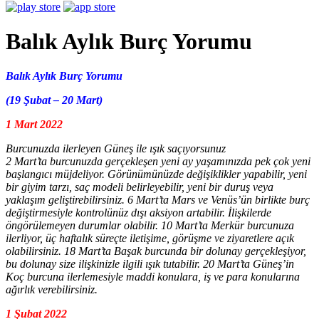
Balık Aylık Burç Yorumu
Balık Aylık Burç Yorumu
(19 Şubat – 20 Mart)
1 Mart 2022
Burcunuzda ilerleyen Güneş ile ışık saçıyorsunuz
2 Mart’ta burcunuzda gerçekleşen yeni ay yaşamınızda pek çok yeni
başlangıcı müjdeliyor. Görünümünüzde değişiklikler yapabilir, yeni
bir giyim tarzı, saç modeli belirleyebilir, yeni bir duruş veya
yaklaşım geliştirebilirsiniz. 6 Mart’ta Mars ve Venüs’ün birlikte burç
değiştirmesiyle kontrolünüz dışı aksiyon artabilir. İlişkilerde
öngörülemeyen durumlar olabilir. 10 Mart’ta Merkür burcunuza
ilerliyor, üç haftalık süreçte iletişime, görüşme ve ziyaretlere açık
olabilirsiniz. 18 Mart’ta Başak burcunda bir dolunay gerçekleşiyor,
bu dolunay size ilişkinizle ilgili ışık tutabilir. 20 Mart’ta Güneş’in
Koç burcuna ilerlemesiyle maddi konulara, iş ve para konularına
ağırlık verebilirsiniz.
1 Şubat 2022