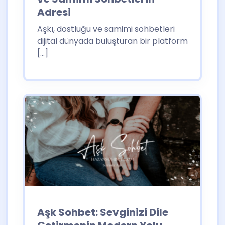
Adresi
Aşkı, dostluğu ve samimi sohbetleri
dijital dünyada buluşturan bir platform
[…]
Aşk Sohbet: Sevginizi Dile