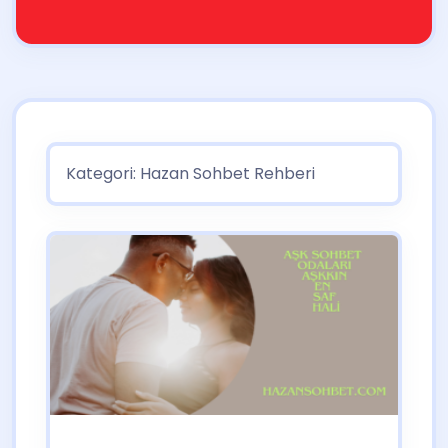
Kategori:
Hazan Sohbet Rehberi