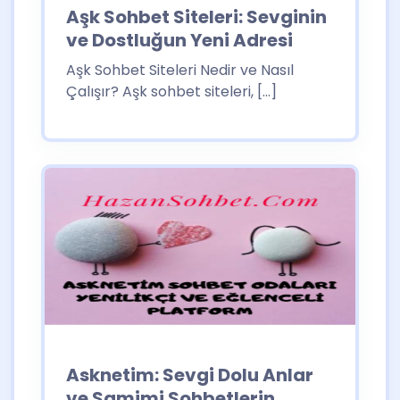
Aşk Sohbet Siteleri: Sevginin
ve Dostluğun Yeni Adresi
Aşk Sohbet Siteleri Nedir ve Nasıl
Çalışır? Aşk sohbet siteleri, […]
Asknetim: Sevgi Dolu Anlar
ve Samimi Sohbetlerin