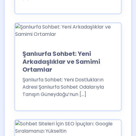
Şanlıurfa Sohbet: Yeni
Arkadaşlıklar ve Samimi
Ortamlar
Şanlıurfa Sohbet: Yeni Dostlukların
Adresi Şanlıurfa Sohbet Odalarıyla
Tanışın Güneydoğu’nun […]