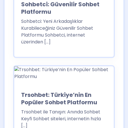
Sohbetci: Güvenilir Sohbet
Platformu
Sohbetci: Yeni Arkadaşlıklar
Kurabileceğiniz Güvenilir Sohbet
Platformu Sohbetci, internet
üzerinden […]
Trsohbet: Türkiye’nin En
Popüler Sohbet Platformu
Trsohbet ile Tanışın: Anında Sohbet
Keyfi Sohbet siteleri, internetin hızla
[…]