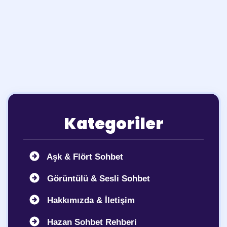
Kategoriler
Aşk & Flört Sohbet
Görüntülü & Sesli Sohbet
Hakkımızda & İletişim
Hazan Sohbet Rehberi