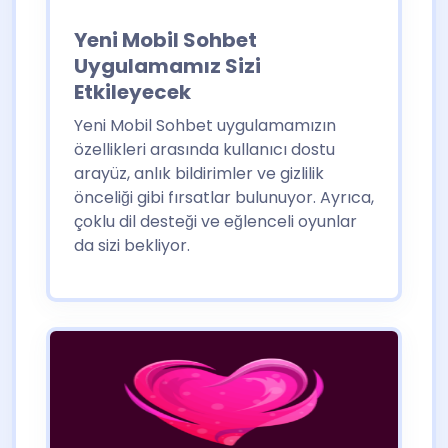
Yeni Mobil Sohbet
Uygulamamız Sizi
Etkileyecek
Yeni Mobil Sohbet uygulamamızın
özellikleri arasında kullanıcı dostu
arayüz, anlık bildirimler ve gizlilik
önceliği gibi fırsatlar bulunuyor. Ayrıca,
çoklu dil desteği ve eğlenceli oyunlar
da sizi bekliyor.