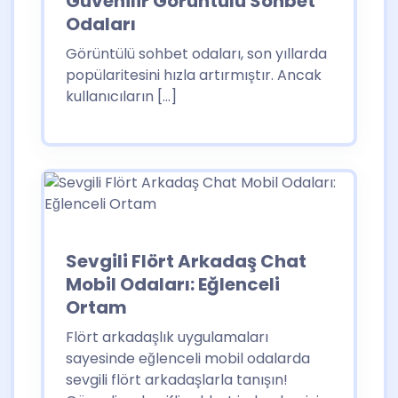
Güvenilir Görüntülü Sohbet
Odaları
Görüntülü sohbet odaları, son yıllarda
popülaritesini hızla artırmıştır. Ancak
kullanıcıların […]
Sevgili Flört Arkadaş Chat
Mobil Odaları: Eğlenceli
Ortam
Flört arkadaşlık uygulamaları
sayesinde eğlenceli mobil odalarda
sevgili flört arkadaşlarla tanışın!