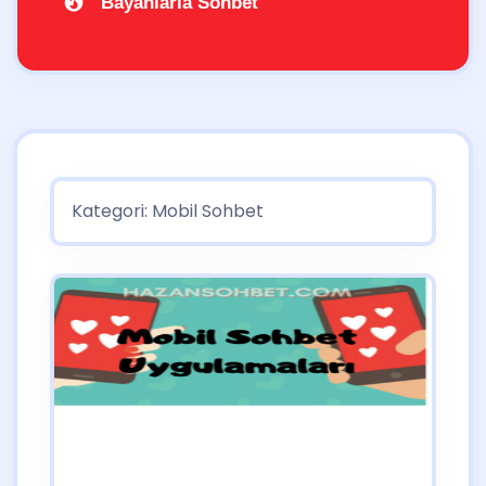
Bayanlarla Sohbet
Kategori:
Mobil Sohbet