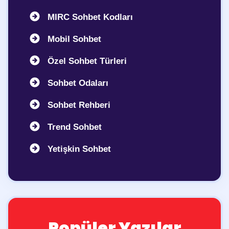
MIRC Sohbet Kodları
Mobil Sohbet
Özel Sohbet Türleri
Sohbet Odaları
Sohbet Rehberi
Trend Sohbet
Yetişkin Sohbet
Popüler Yazılar