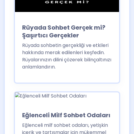
Rüyada Sohbet Gerçek mi?
Şaşırtıcı Gerçekler
Rüyada sohbetin gerçekliği ve etkileri
hakkında merak edilenleri keşfedin.
Rüyalarınızın dilini çözerek bilinçaltınızı
anlamlandırın.
Eğlenceli Milf Sohbet Odaları
Eğlenceli milf sohbet odaları, yetişkin
içerik ve tartışmalar için mükemmel