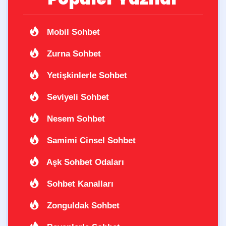
Mobil Sohbet
Zurna Sohbet
Yetişkinlerle Sohbet
Seviyeli Sohbet
Nesem Sohbet
Samimi Cinsel Sohbet
Aşk Sohbet Odaları
Sohbet Kanalları
Zonguldak Sohbet