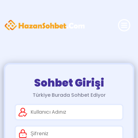
Sohbet Girişi
Türkiye Burada Sohbet Ediyor