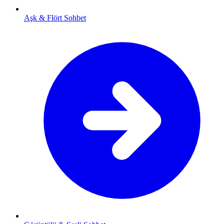
Aşk & Flört Sohbet