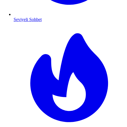
Seviyeli Sohbet