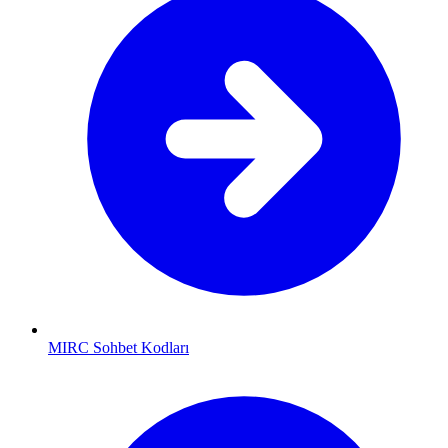
MIRC Sohbet Kodları