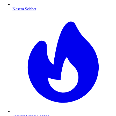
Nesem Sohbet