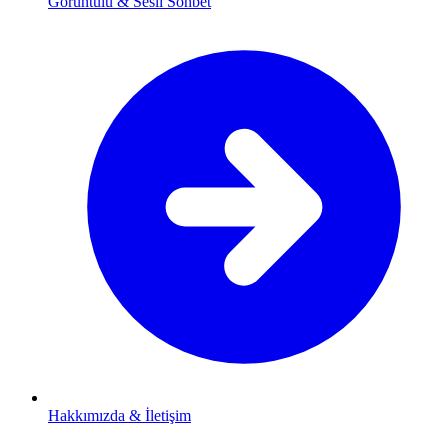
Görüntülü & Sesli Sohbet
Hakkımızda & İletişim