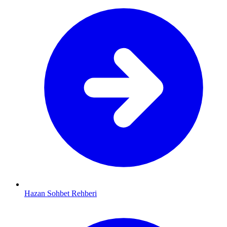
Hazan Sohbet Rehberi