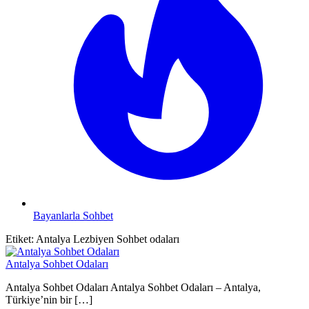
Bayanlarla Sohbet
Etiket:
Antalya Lezbiyen Sohbet odaları
Antalya Sohbet Odaları
Antalya Sohbet Odaları Antalya Sohbet Odaları – Antalya,
Türkiye’nin bir […]