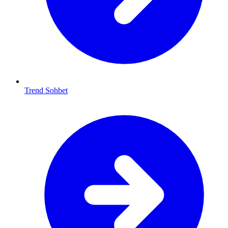
Trend Sohbet