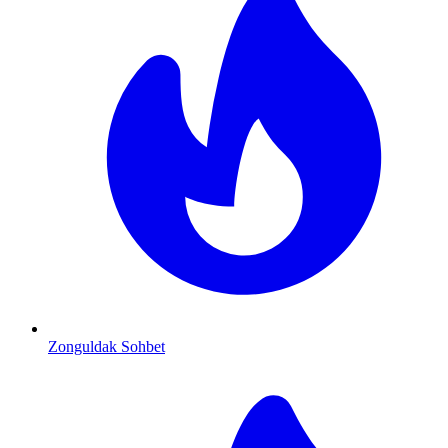
Zonguldak Sohbet