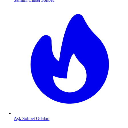
Samimi Cinsel Sohbet
Aşk Sohbet Odaları