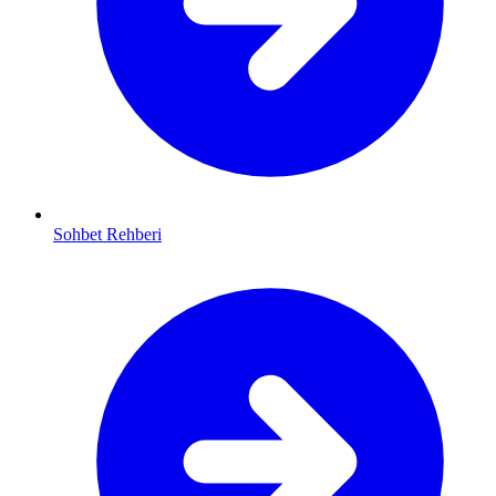
Sohbet Rehberi