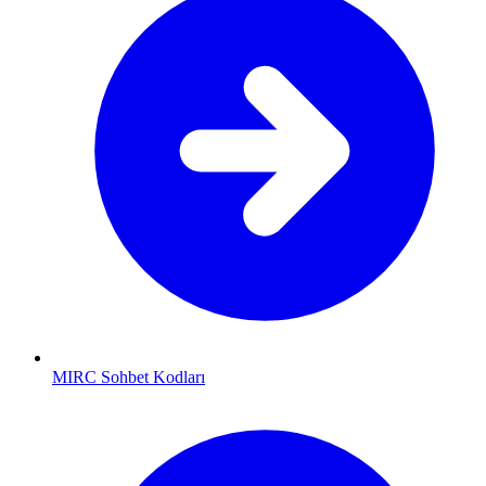
MIRC Sohbet Kodları