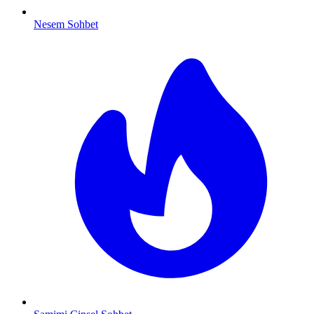
Nesem Sohbet