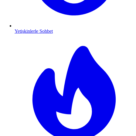
Yetişkinlerle Sohbet