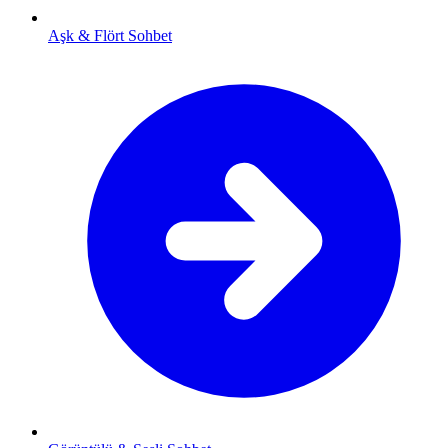
Aşk & Flört Sohbet