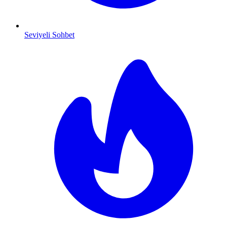
Seviyeli Sohbet