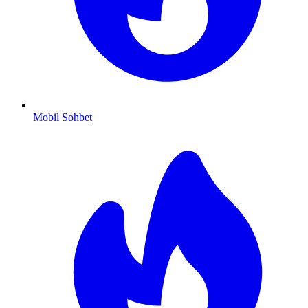
Mobil Sohbet