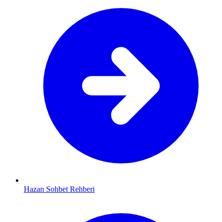
Hazan Sohbet Rehberi