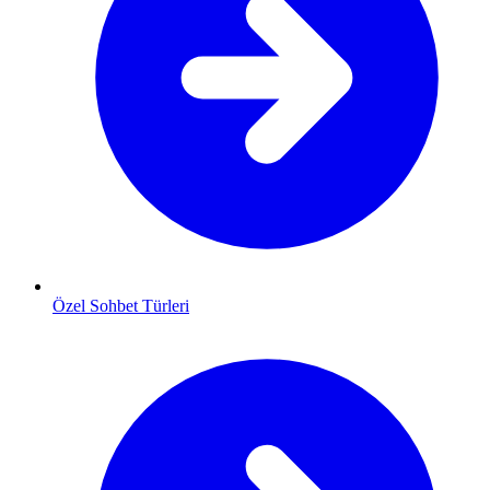
Özel Sohbet Türleri