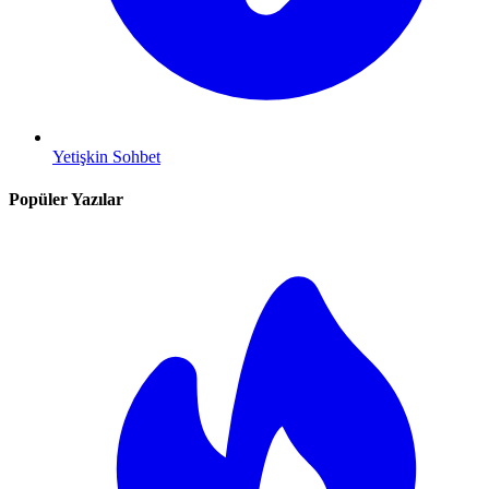
Yetişkin Sohbet
Popüler Yazılar