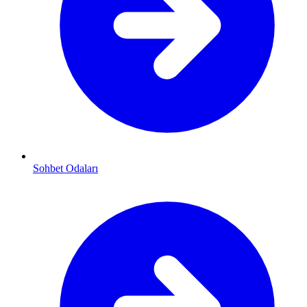
Sohbet Odaları