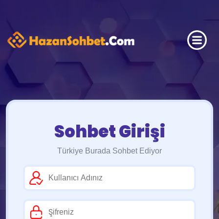
Sohbet Girişi
Türkiye Burada Sohbet Ediyor