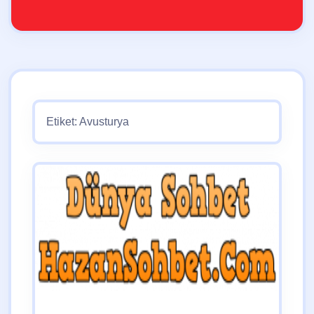
Etiket:
Avusturya