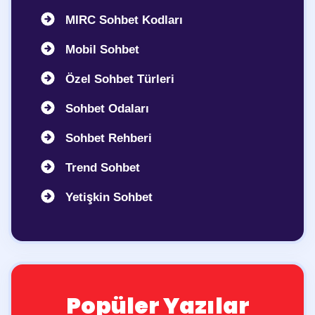
MIRC Sohbet Kodları
Mobil Sohbet
Özel Sohbet Türleri
Sohbet Odaları
Sohbet Rehberi
Trend Sohbet
Yetişkin Sohbet
Popüler Yazılar