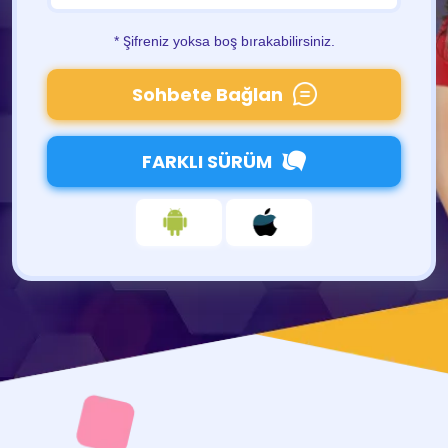
* Şifreniz yoksa boş bırakabilirsiniz.
Sohbete Bağlan
FARKLI SÜRÜM