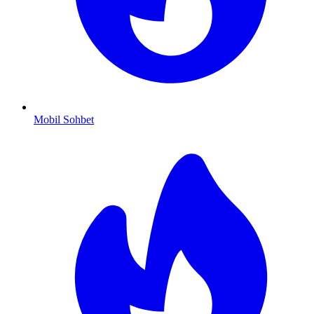
Mobil Sohbet