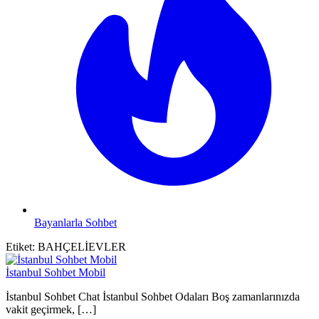
Bayanlarla Sohbet
Etiket:
BAHÇELİEVLER
İstanbul Sohbet Mobil
İstanbul Sohbet Chat İstanbul Sohbet Odaları Boş zamanlarınızda
vakit geçirmek, […]