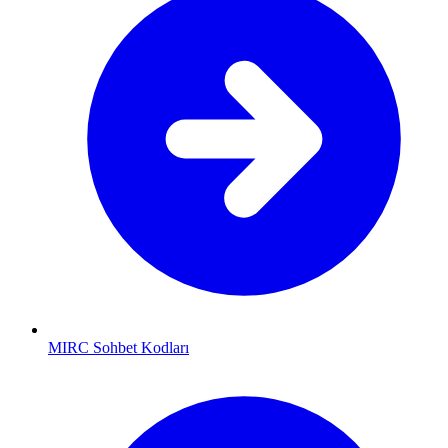
MIRC Sohbet Kodları