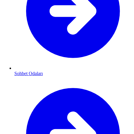
Sohbet Odaları