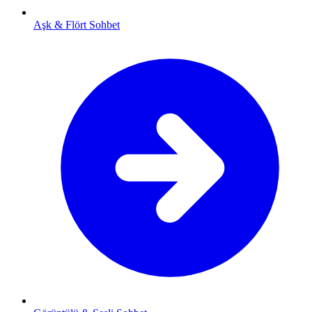
Aşk & Flört Sohbet