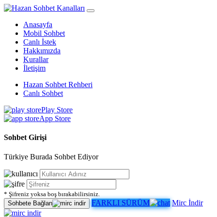
Anasayfa
Mobil Sohbet
Canlı İstek
Hakkımızda
Kurallar
İletişim
Hazan Sohbet Rehberi
Canlı Sohbet
Play Store
App Store
Sohbet Girişi
Türkiye Burada Sohbet Ediyor
* Şifreniz yoksa boş bırakabilirsiniz.
FARKLI SÜRÜM
Mirc İndir
Sohbete Bağlan