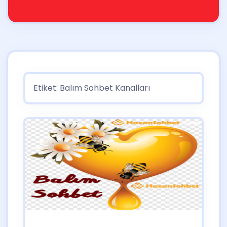
Etiket:
Balım Sohbet Kanalları