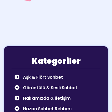
Kategoriler
Aşk & Flört Sohbet
Görüntülü & Sesli Sohbet
Hakkımızda & İletişim
Hazan Sohbet Rehberi