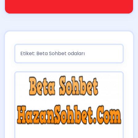
Etiket:
Beta Sohbet odaları