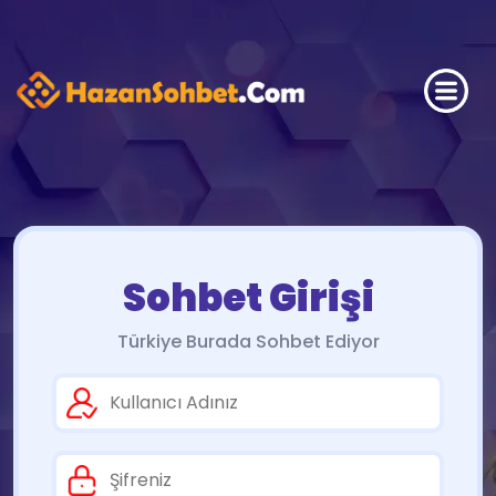
Sohbet Girişi
Türkiye Burada Sohbet Ediyor