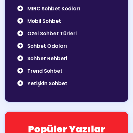
MIRC Sohbet Kodları
Mobil Sohbet
Özel Sohbet Türleri
Sohbet Odaları
Sohbet Rehberi
Trend Sohbet
Yetişkin Sohbet
Popüler Yazılar