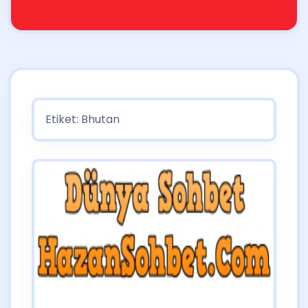
Etiket:
Bhutan