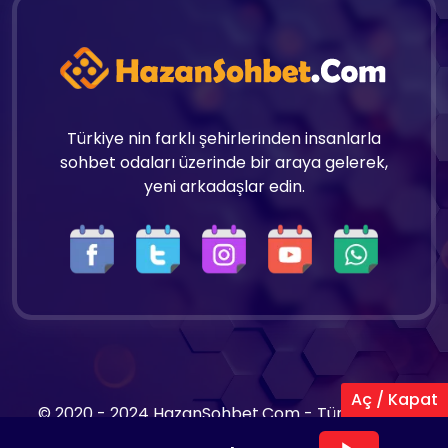
Türkiye nin farklı şehirlerinden insanlarla
sohbet odaları üzerinde bir araya gelerek,
yeni arkadaşlar edin.
Aç / Kapat
© 2020 - 2024 HazanSohbet.Com - Tüm Hakları
Saklıdır.Admin@hazansohbet.com