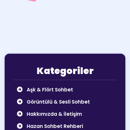
Kategoriler
Aşk & Flört Sohbet
Görüntülü & Sesli Sohbet
Hakkımızda & İletişim
Hazan Sohbet Rehberi