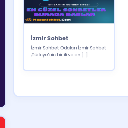
İzmir Sohbet
İzmir Sohbet Odaları İzmir Sohbet
,Türkiye’nin bir ili ve en […]