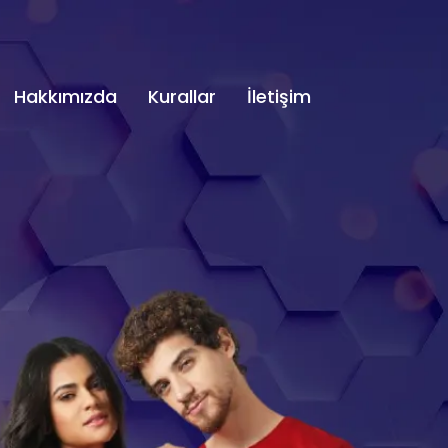
Hakkımızda
Kurallar
İletişim