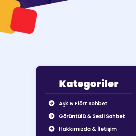
Kategoriler
Aşk & Flört Sohbet
Görüntülü & Sesli Sohbet
Hakkımızda & İletişim