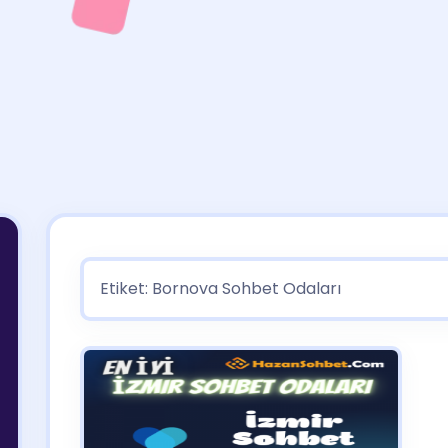
Etiket:
Bornova Sohbet Odaları