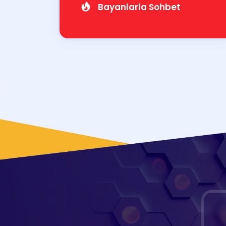
Bayanlarla Sohbet