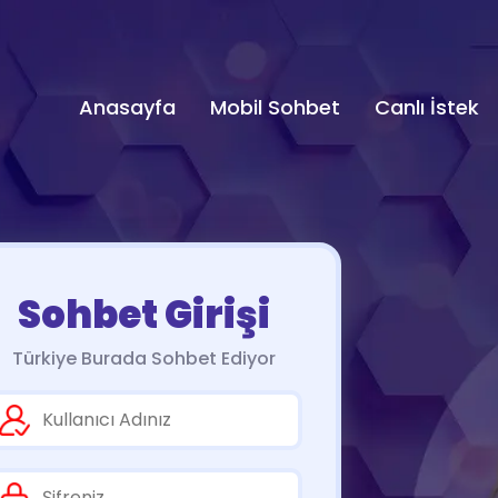
Anasayfa
Mobil Sohbet
Canlı İstek
Sohbet Girişi
Türkiye Burada Sohbet Ediyor