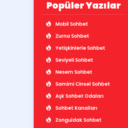
Popüler Yazılar
Mobil Sohbet
Zurna Sohbet
Yetişkinlerle Sohbet
Seviyeli Sohbet
Nesem Sohbet
Samimi Cinsel Sohbet
Aşk Sohbet Odaları
Sohbet Kanalları
Zonguldak Sohbet