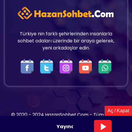
Türkiye nin farklı şehirlerinden insanlarla
sohbet odaları üzerinde bir araya gelerek,
yeni arkadaşlar edin.
Aç / Kapat
© 2020 - 2024 HazanSohbet.Com - Tüm Hakları
Saklıdır.Admin@hazansohbet.com
Yayındaki Dj:
No DJ
& Çalan Pa