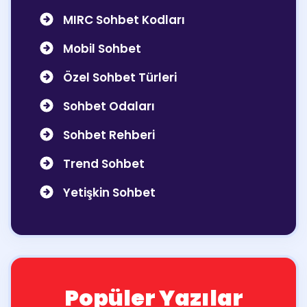
MIRC Sohbet Kodları
Mobil Sohbet
Özel Sohbet Türleri
Sohbet Odaları
Sohbet Rehberi
Trend Sohbet
Yetişkin Sohbet
Popüler Yazılar