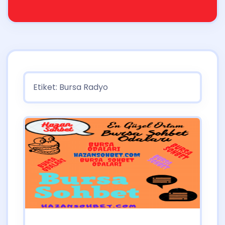
Etiket:
Bursa Radyo