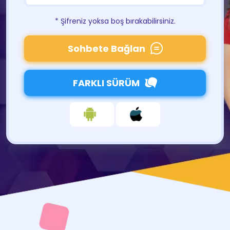
* Şifreniz yoksa boş bırakabilirsiniz.
Sohbete Bağlan
FARKLI SÜRÜM