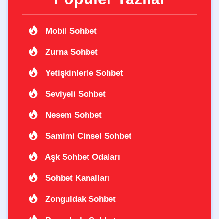
Mobil Sohbet
Zurna Sohbet
Yetişkinlerle Sohbet
Seviyeli Sohbet
Nesem Sohbet
Samimi Cinsel Sohbet
Aşk Sohbet Odaları
Sohbet Kanalları
Zonguldak Sohbet