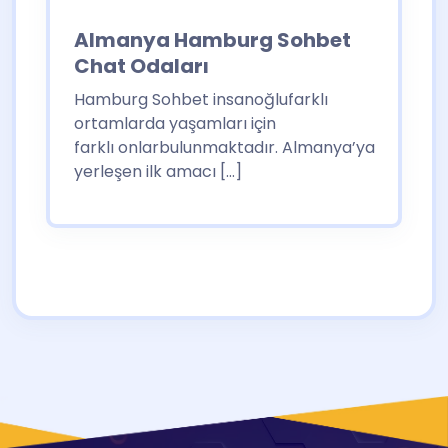
Almanya Hamburg Sohbet
Chat Odaları
Hamburg Sohbet insanoğlufarklı
ortamlarda yaşamları için
farklı onlarbulunmaktadır. Almanya’ya
yerleşen ilk amacı […]