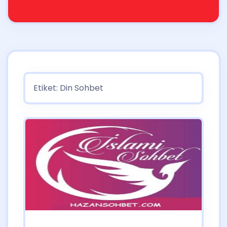
Etiket:
Din Sohbet