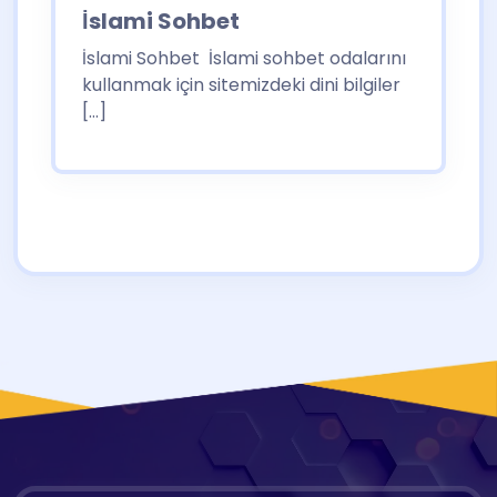
İslami Sohbet
İslami Sohbet İslami sohbet odalarını
kullanmak için sitemizdeki dini bilgiler
[…]