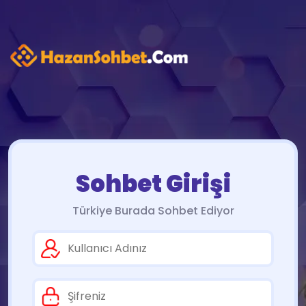
Sohbet Girişi
Türkiye Burada Sohbet Ediyor