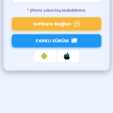
* Şifreniz yoksa boş bırakabilirsiniz.
Sohbete Bağlan
FARKLI SÜRÜM