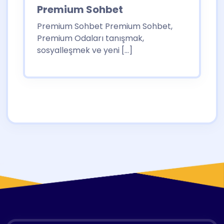
Premium Sohbet
Premium Sohbet Premium Sohbet,
Premium Odaları tanışmak,
sosyalleşmek ve yeni […]