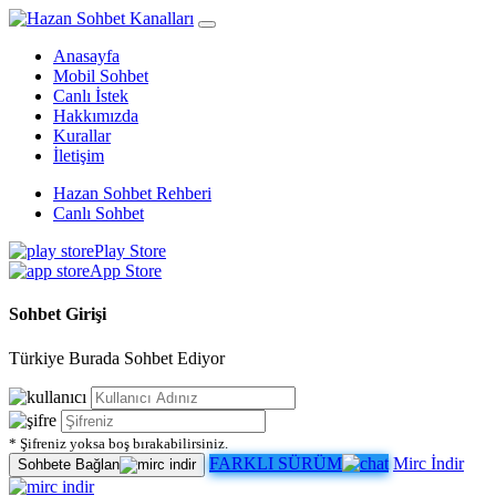
Anasayfa
Mobil Sohbet
Canlı İstek
Hakkımızda
Kurallar
İletişim
Hazan Sohbet Rehberi
Canlı Sohbet
Play Store
App Store
Sohbet Girişi
Türkiye Burada Sohbet Ediyor
* Şifreniz yoksa boş bırakabilirsiniz.
FARKLI SÜRÜM
Mirc İndir
Sohbete Bağlan