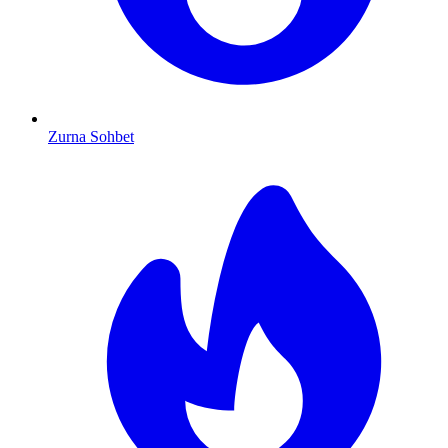
Zurna Sohbet