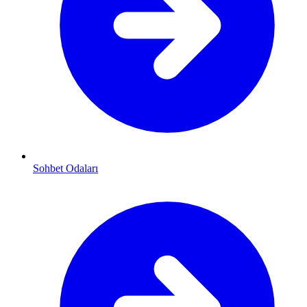
Sohbet Odaları