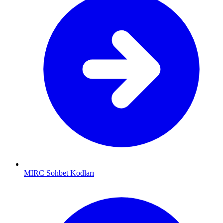
MIRC Sohbet Kodları