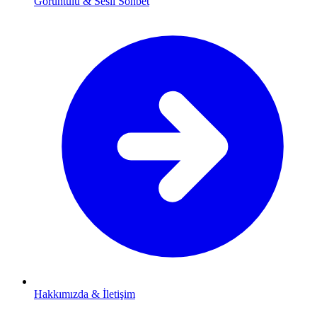
Görüntülü & Sesli Sohbet
Hakkımızda & İletişim