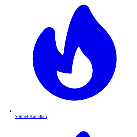
Sohbet Kanalları