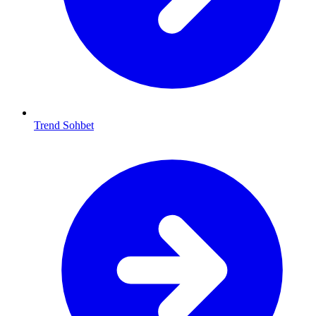
Trend Sohbet