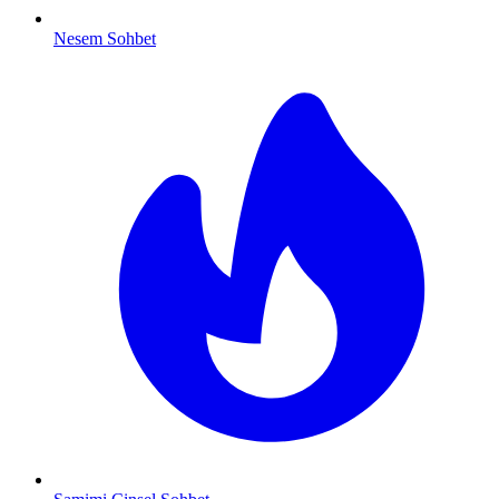
Nesem Sohbet