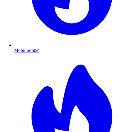
Mobil Sohbet