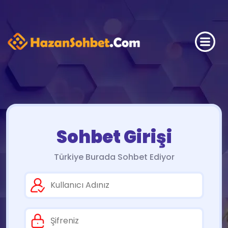
Sohbet Girişi
Türkiye Burada Sohbet Ediyor