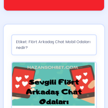
Etiket:
Flört Arkadaş Chat Mobil Odaları
nedir?