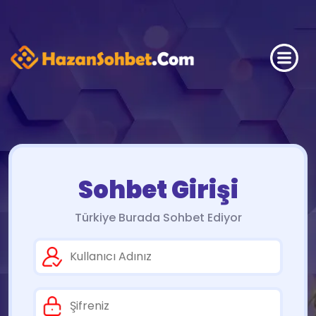
Sohbet Girişi
Türkiye Burada Sohbet Ediyor