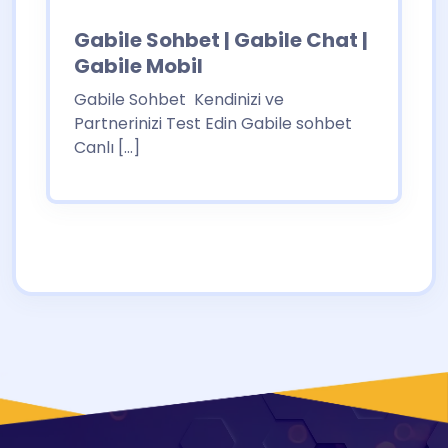
Gabile Sohbet | Gabile Chat |
Gabile Mobil
Gabile Sohbet Kendinizi ve
Partnerinizi Test Edin Gabile sohbet
Canlı […]