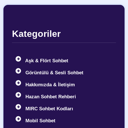
Kategoriler
Aşk & Flört Sohbet
Görüntülü & Sesli Sohbet
Hakkımızda & İletişim
Hazan Sohbet Rehberi
MIRC Sohbet Kodları
Mobil Sohbet