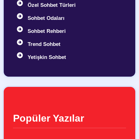
Özel Sohbet Türleri
Sohbet Odaları
Sohbet Rehberi
Trend Sohbet
Yetişkin Sohbet
Popüler Yazılar