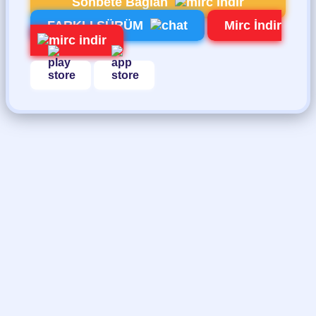
Sohbete Bağlan
FARKLI SÜRÜM
Mirc İndir