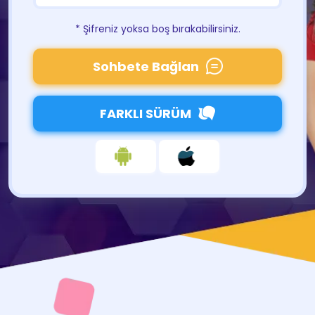
* Şifreniz yoksa boş bırakabilirsiniz.
Sohbete Bağlan
FARKLI SÜRÜM