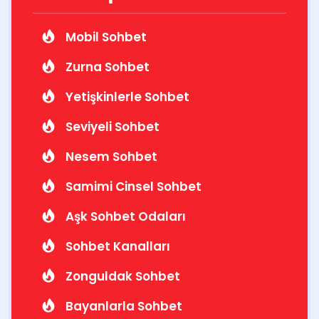
Mobil Sohbet
Zurna Sohbet
Yetişkinlerle Sohbet
Seviyeli Sohbet
Nesem Sohbet
Samimi Cinsel Sohbet
Aşk Sohbet Odaları
Sohbet Kanalları
Zonguldak Sohbet
Bayanlarla Sohbet