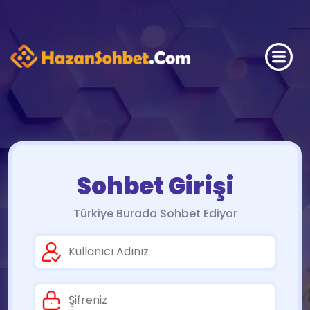
Sohbet Girişi
Türkiye Burada Sohbet Ediyor