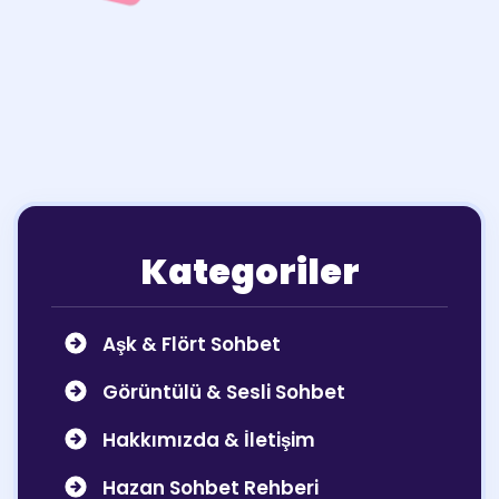
Kategoriler
Aşk & Flört Sohbet
Görüntülü & Sesli Sohbet
Hakkımızda & İletişim
Hazan Sohbet Rehberi