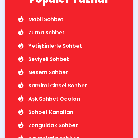
Mobil Sohbet
Zurna Sohbet
Yetişkinlerle Sohbet
Seviyeli Sohbet
Nesem Sohbet
Samimi Cinsel Sohbet
Aşk Sohbet Odaları
Sohbet Kanalları
Zonguldak Sohbet