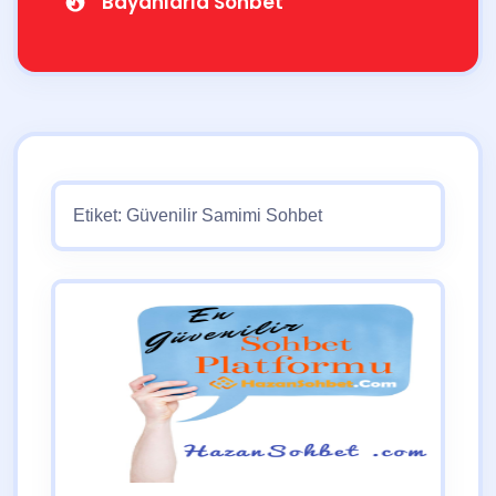
Bayanlarla Sohbet
Etiket:
Güvenilir Samimi Sohbet