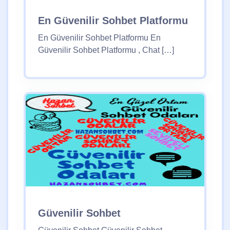
En Güvenilir Sohbet Platformu
En Güvenilir Sohbet Platformu En
Güvenilir Sohbet Platformu , Chat […]
Güvenilir Sohbet