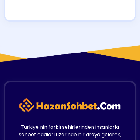
Türkiye nin farklı şehirlerinden insanlarla
sohbet odaları üzerinde bir araya gelerek,