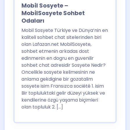
Mobil Sosyete –
MobilSosyete Sohbet
Odaları
Mobil Sosyete Türkiye ve Dünya’nin en
kaliteli sohbet chat sitelerinden biri
olan Lafazan.net MobilSosyete,
sohbet etmenin arkadas dost
edinmenin en dogru en guvenilir
sohbet chat adresidir Sosyete Nedir?
Oncelikle sosyete kelimesinin ne
anlama gekdigine bir gozatalim
sosyete isim Fransızca société 1. isim
Bir topluluktaki gelir düzeyi yüksek ve
kendilerine özgü yaşama biçimleri
olan topluluk 2. […]