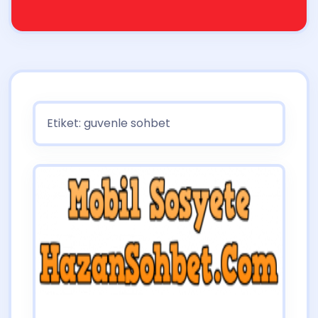
Etiket:
guvenle sohbet