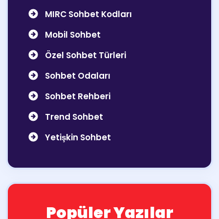
MIRC Sohbet Kodları
Mobil Sohbet
Özel Sohbet Türleri
Sohbet Odaları
Sohbet Rehberi
Trend Sohbet
Yetişkin Sohbet
Popüler Yazılar