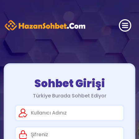
Sohbet Girişi
Türkiye Burada Sohbet Ediyor