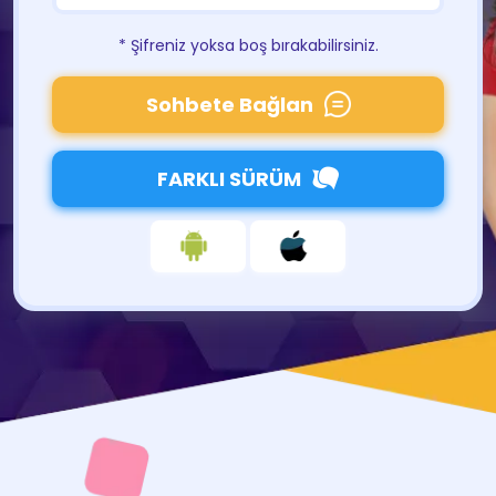
* Şifreniz yoksa boş bırakabilirsiniz.
Sohbete Bağlan
FARKLI SÜRÜM