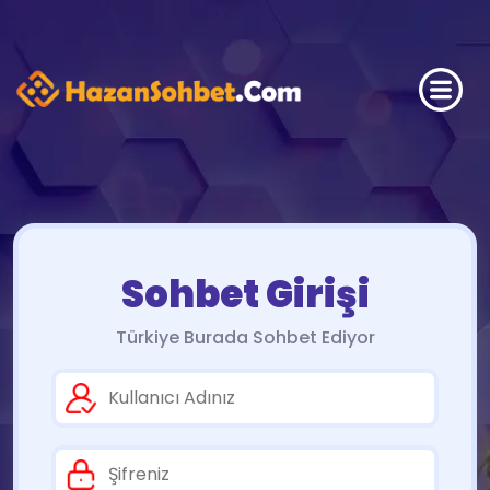
Sohbet Girişi
Türkiye Burada Sohbet Ediyor