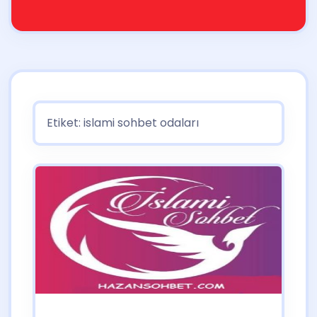
Etiket:
islami sohbet odaları