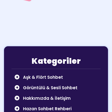
Kategoriler
Aşk & Flört Sohbet
Görüntülü & Sesli Sohbet
Hakkımızda & İletişim
Hazan Sohbet Rehberi