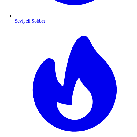
Seviyeli Sohbet