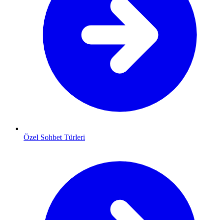
Özel Sohbet Türleri