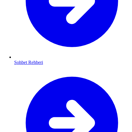
Sohbet Rehberi