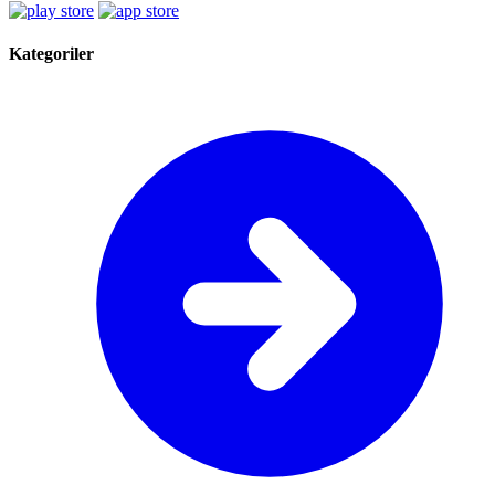
Kategoriler