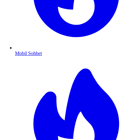
Mobil Sohbet