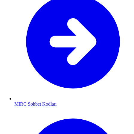
MIRC Sohbet Kodları