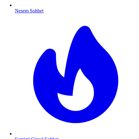
Nesem Sohbet