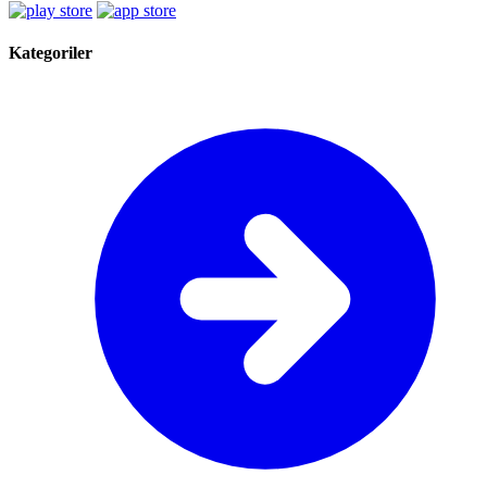
Kategoriler