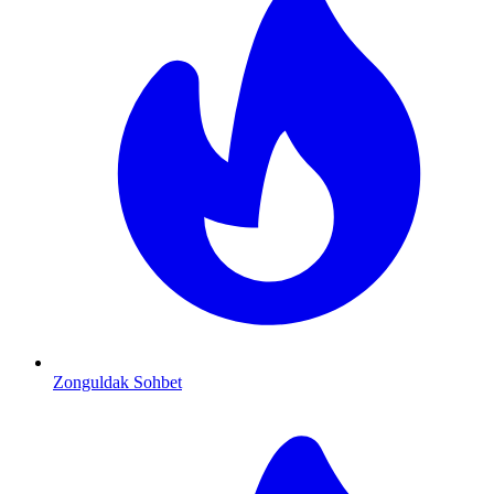
Zonguldak Sohbet