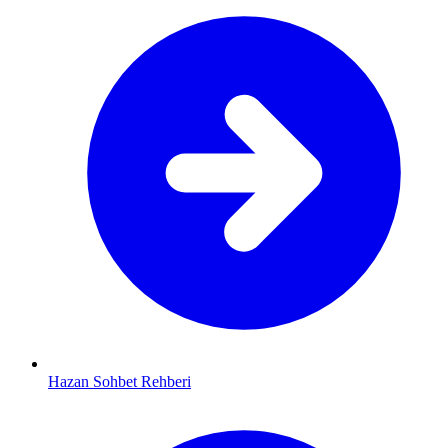
Hazan Sohbet Rehberi