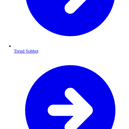
Trend Sohbet