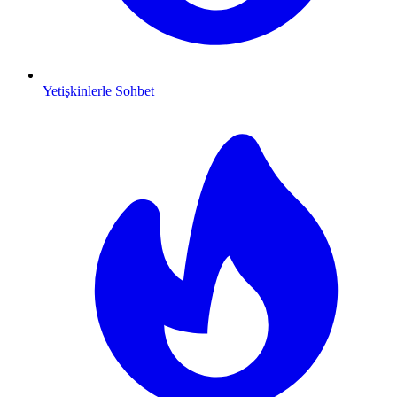
Yetişkinlerle Sohbet