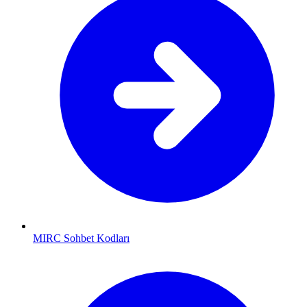
MIRC Sohbet Kodları