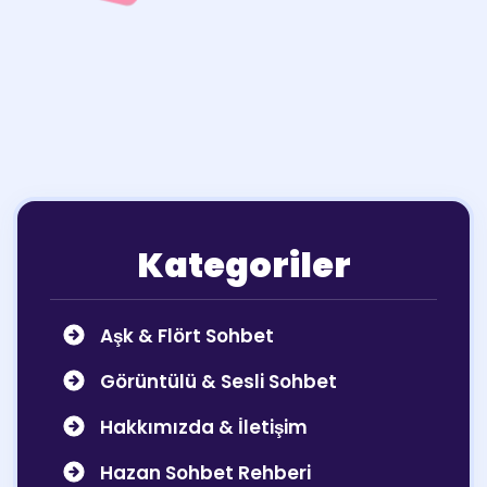
Kategoriler
Aşk & Flört Sohbet
Görüntülü & Sesli Sohbet
Hakkımızda & İletişim
Hazan Sohbet Rehberi