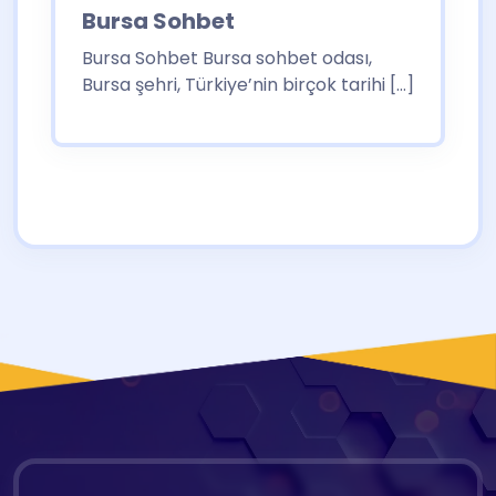
Bursa Sohbet
Bursa Sohbet Bursa sohbet odası,
Bursa şehri, Türkiye’nin birçok tarihi […]