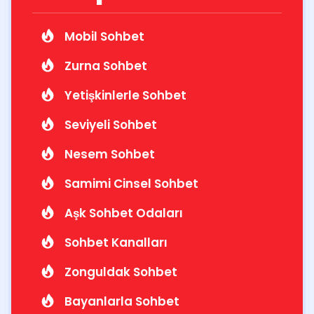
Mobil Sohbet
Zurna Sohbet
Yetişkinlerle Sohbet
Seviyeli Sohbet
Nesem Sohbet
Samimi Cinsel Sohbet
Aşk Sohbet Odaları
Sohbet Kanalları
Zonguldak Sohbet
Bayanlarla Sohbet