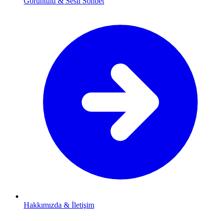
Görüntülü & Sesli Sohbet
Hakkımızda & İletişim