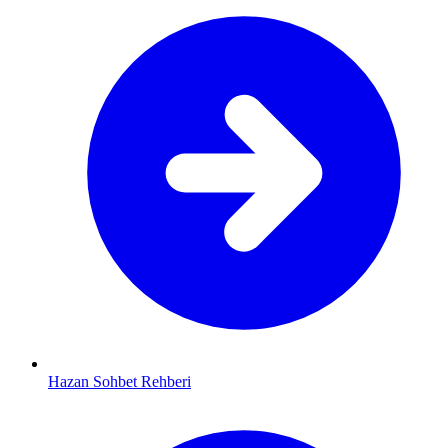
Hazan Sohbet Rehberi