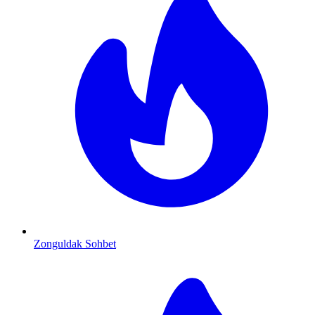
Zonguldak Sohbet