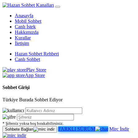
Anasayfa
Mobil Sohbet
Canlı İstek
Hakkımızda
Kurallar
İletişim
Hazan Sohbet Rehberi
Canlı Sohbet
Play Store
App Store
Sohbet Girişi
Türkiye Burada Sohbet Ediyor
* Şifreniz yoksa boş bırakabilirsiniz.
FARKLI SÜRÜM
Mirc İndir
Sohbete Bağlan