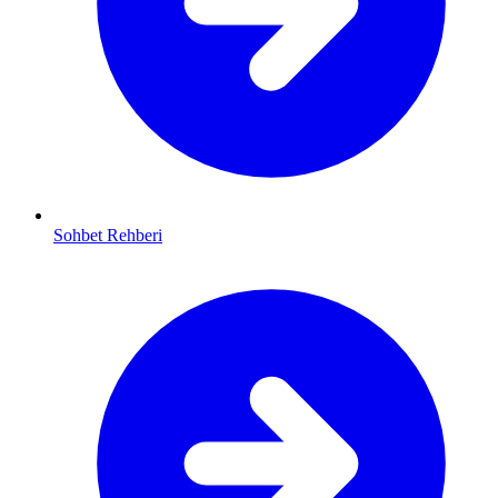
Sohbet Rehberi