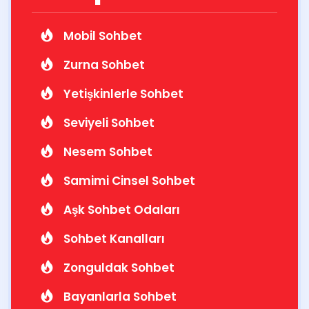
Mobil Sohbet
Zurna Sohbet
Yetişkinlerle Sohbet
Seviyeli Sohbet
Nesem Sohbet
Samimi Cinsel Sohbet
Aşk Sohbet Odaları
Sohbet Kanalları
Zonguldak Sohbet
Bayanlarla Sohbet