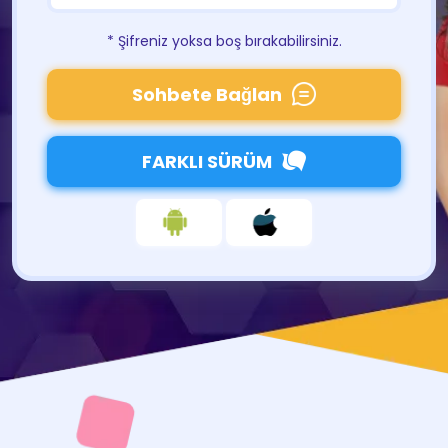
* Şifreniz yoksa boş bırakabilirsiniz.
Sohbete Bağlan
FARKLI SÜRÜM