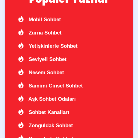
Mobil Sohbet
Zurna Sohbet
Yetişkinlerle Sohbet
Seviyeli Sohbet
Nesem Sohbet
Samimi Cinsel Sohbet
Aşk Sohbet Odaları
Sohbet Kanalları
Zonguldak Sohbet