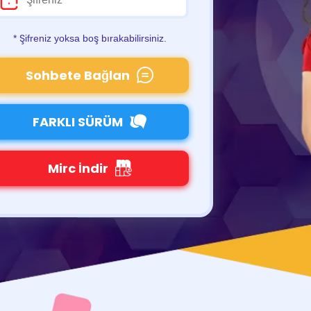
* Şifreniz yoksa boş bırakabilirsiniz.
Sohbete Bağlan
FARKLI SÜRÜM
Mirc İndir