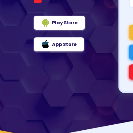
Play Store
App Store