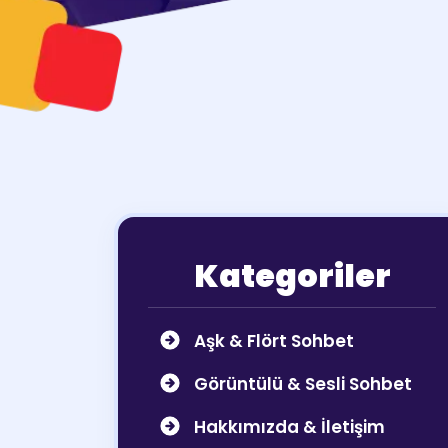
Kategoriler
Aşk & Flört Sohbet
Görüntülü & Sesli Sohbet
Hakkımızda & İletişim