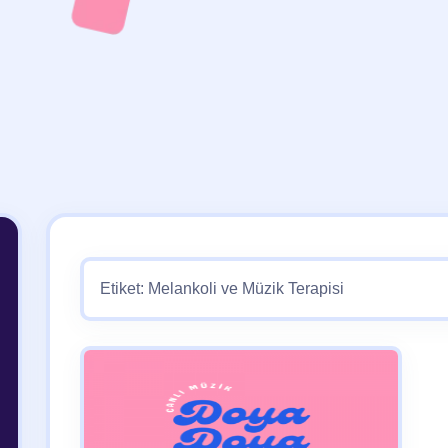
Etiket:
Melankoli ve Müzik Terapisi