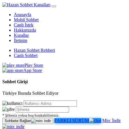
Anasayfa
Mobil Sohbet
Canlı İstek
Hakkımızda
Kurallar
İletişim
Hazan Sohbet Rehberi
Canlı Sohbet
Play Store
App Store
Sohbet Girişi
Türkiye Burada Sohbet Ediyor
* Şifreniz yoksa boş bırakabilirsiniz.
FARKLI SÜRÜM
Mirc İndir
Sohbete Bağlan