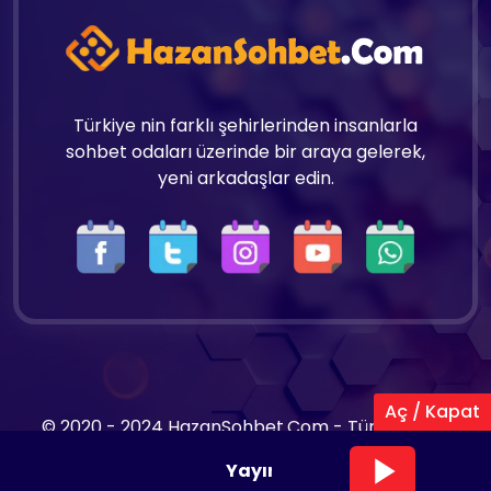
Türkiye nin farklı şehirlerinden insanlarla
sohbet odaları üzerinde bir araya gelerek,
yeni arkadaşlar edin.
Aç / Kapat
© 2020 - 2024 HazanSohbet.Com - Tüm Hakları
Saklıdır.Admin@hazansohbet.com
Yayındaki Dj:
No DJ
& Çalan 