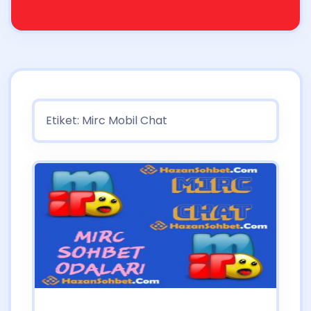
Etiket:
Mirc Mobil Chat