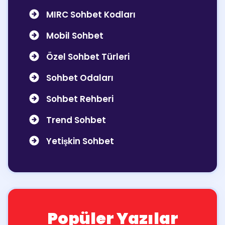
MIRC Sohbet Kodları
Mobil Sohbet
Özel Sohbet Türleri
Sohbet Odaları
Sohbet Rehberi
Trend Sohbet
Yetişkin Sohbet
Popüler Yazılar