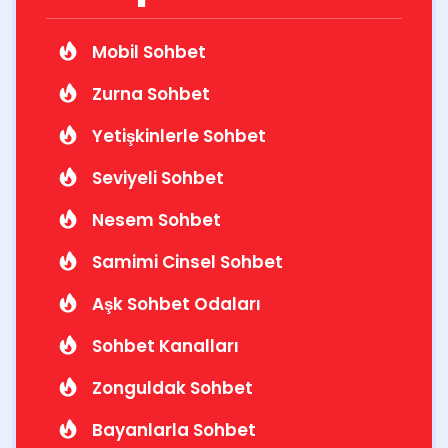
Mobil Sohbet
Zurna Sohbet
Yetişkinlerle Sohbet
Seviyeli Sohbet
Nesem Sohbet
Samimi Cinsel Sohbet
Aşk Sohbet Odaları
Sohbet Kanalları
Zonguldak Sohbet
Bayanlarla Sohbet