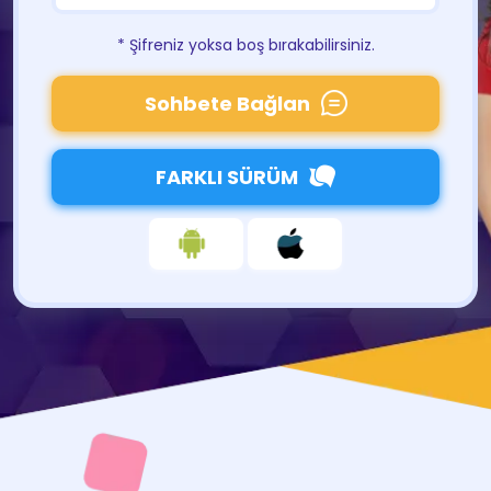
* Şifreniz yoksa boş bırakabilirsiniz.
Sohbete Bağlan
FARKLI SÜRÜM