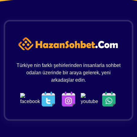
Türkiye nin farklı şehirlerinden insanlarla sohbet
odaları üzerinde bir araya gelerek, yeni
arkadaşlar edin.