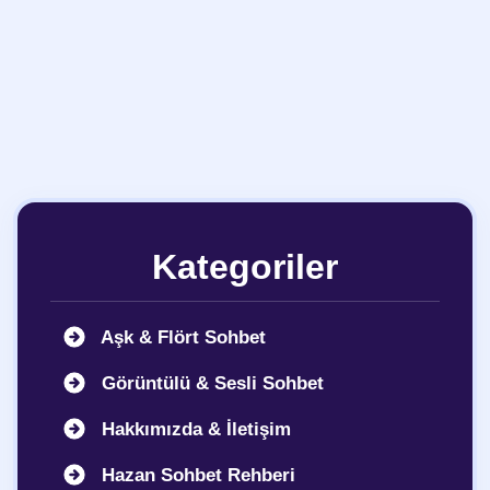
Kategoriler
Aşk & Flört Sohbet
Görüntülü & Sesli Sohbet
Hakkımızda & İletişim
Hazan Sohbet Rehberi