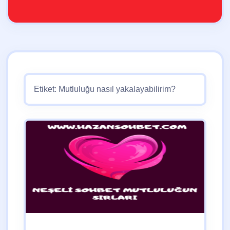
Etiket:
Mutluluğu nasıl yakalayabilirim?