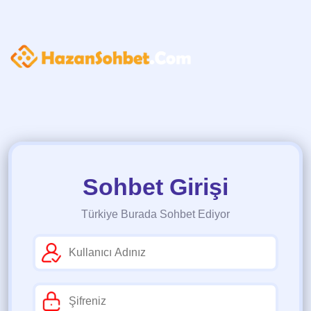
Sohbet Girişi
Türkiye Burada Sohbet Ediyor