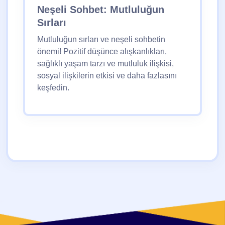
Neşeli Sohbet: Mutluluğun
Sırları
Mutluluğun sırları ve neşeli sohbetin
önemi! Pozitif düşünce alışkanlıkları,
sağlıklı yaşam tarzı ve mutluluk ilişkisi,
sosyal ilişkilerin etkisi ve daha fazlasını
keşfedin.