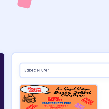
Etiket:
Nilüfer