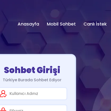
Anasayfa
Mobil Sohbet
Canlı İstek
Sohbet Girişi
Türkiye Burada Sohbet Ediyor