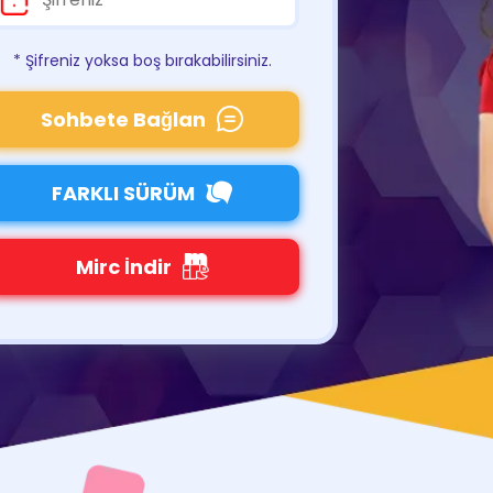
* Şifreniz yoksa boş bırakabilirsiniz.
Sohbete Bağlan
FARKLI SÜRÜM
Mirc İndir