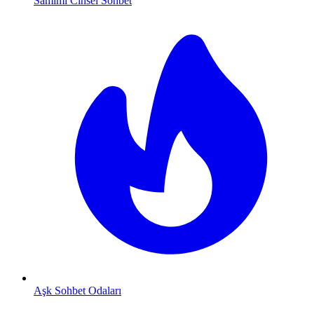
Samimi Cinsel Sohbet
Aşk Sohbet Odaları