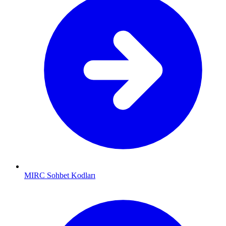
MIRC Sohbet Kodları