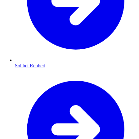
Sohbet Rehberi