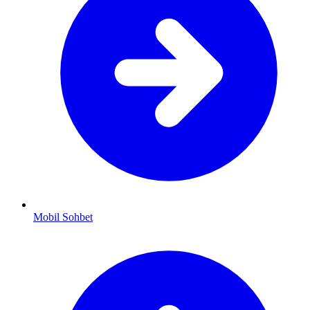
Mobil Sohbet