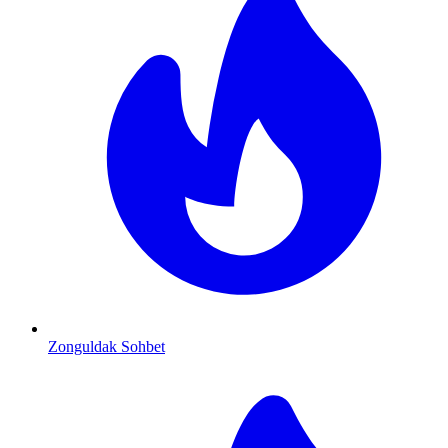
Zonguldak Sohbet