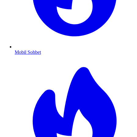
Mobil Sohbet