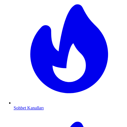
Sohbet Kanalları