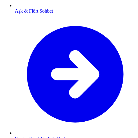
Aşk & Flört Sohbet