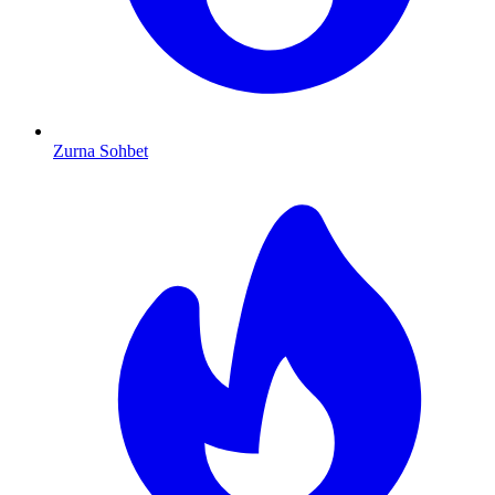
Zurna Sohbet