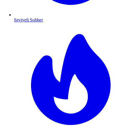
Seviyeli Sohbet