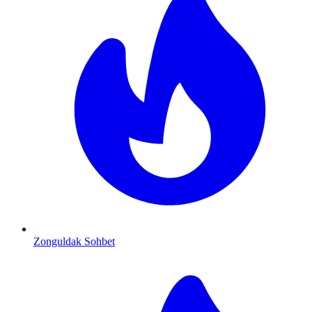
Zonguldak Sohbet