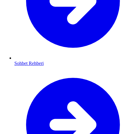
Sohbet Rehberi