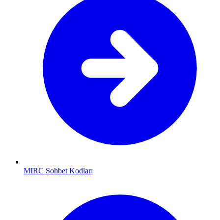
MIRC Sohbet Kodları