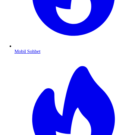
Mobil Sohbet