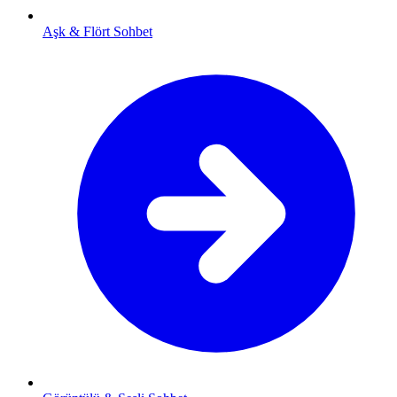
Aşk & Flört Sohbet