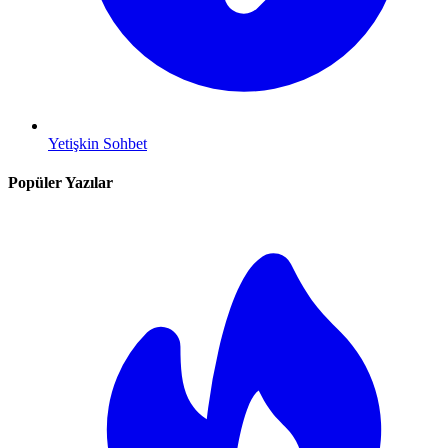
Yetişkin Sohbet
Popüler Yazılar