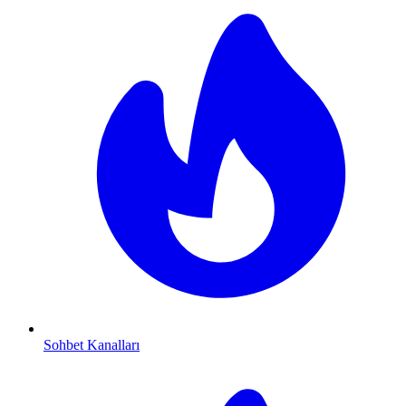
Sohbet Kanalları