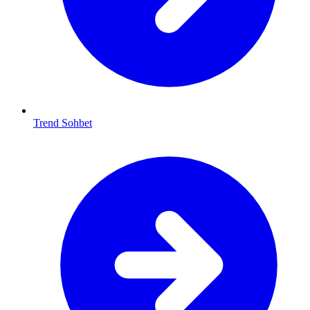
Trend Sohbet