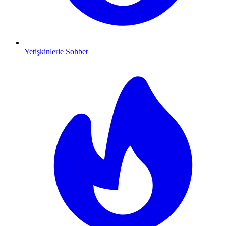
Yetişkinlerle Sohbet