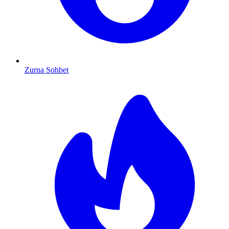
Zurna Sohbet