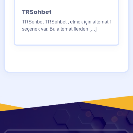
TRSohbet
TRSohbet TRSohbet , etmek için alternatif
seçenek var. Bu alternatiflerden […]