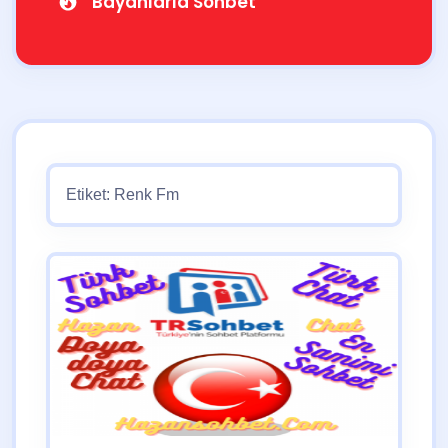
Bayanlarla Sohbet
Etiket:
Renk Fm