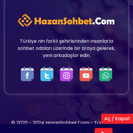
Türkiye nin farklı şehirlerinden insanlarla
sohbet odaları üzerinde bir araya gelerek,
yeni arkadaşlar edin.
Aç / Kapat
© 2020 - 2024 HazanSohbet.Com - Tüm Hakları
Saklıdır.Admin@hazansohbet.com