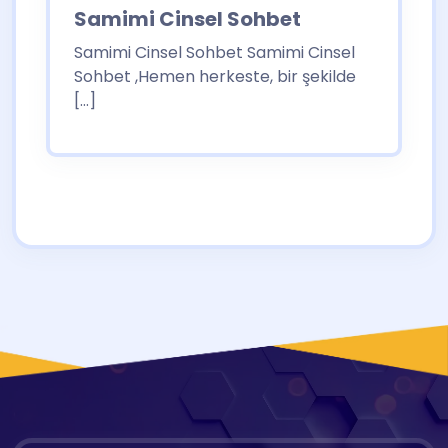
Samimi Cinsel Sohbet
Samimi Cinsel Sohbet Samimi Cinsel
Sohbet ,Hemen herkeste, bir şekilde
[…]