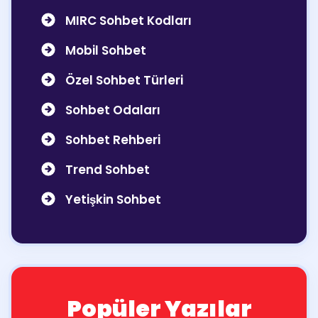
MIRC Sohbet Kodları
Mobil Sohbet
Özel Sohbet Türleri
Sohbet Odaları
Sohbet Rehberi
Trend Sohbet
Yetişkin Sohbet
Popüler Yazılar