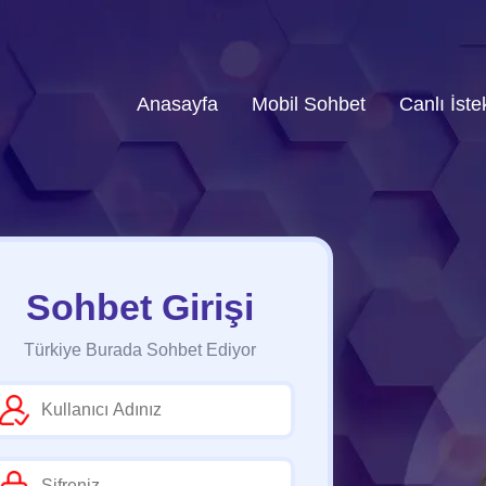
Anasayfa
Mobil Sohbet
Canlı İste
Sohbet Girişi
Türkiye Burada Sohbet Ediyor