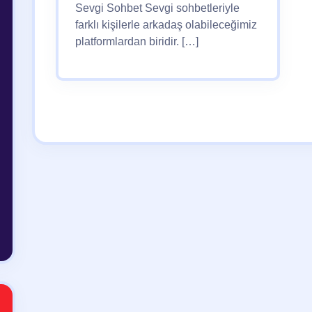
Sevgi Sohbet Sevgi sohbetleriyle
farklı kişilerle arkadaş olabileceğimiz
platformlardan biridir. […]