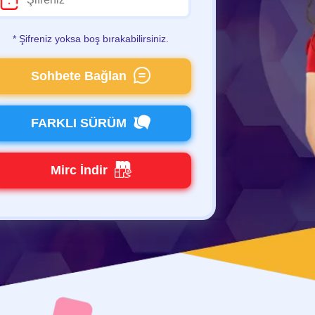
* Şifreniz yoksa boş bırakabilirsiniz.
Sohbete Bağlan
FARKLI SÜRÜM
Mirc İndir