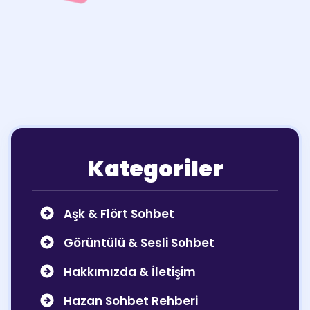
Kategoriler
Aşk & Flört Sohbet
Görüntülü & Sesli Sohbet
Hakkımızda & İletişim
Hazan Sohbet Rehberi