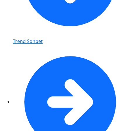
Trend Sohbet