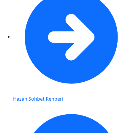
Hazan Sohbet Rehberi