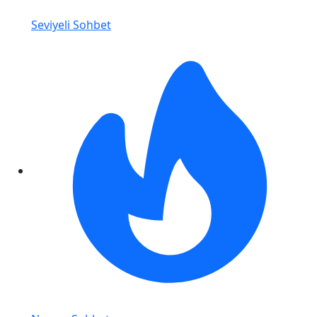
Seviyeli Sohbet