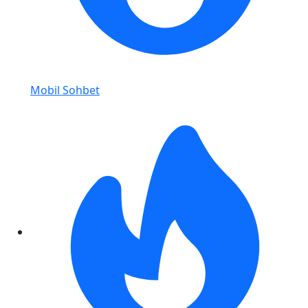
Mobil Sohbet