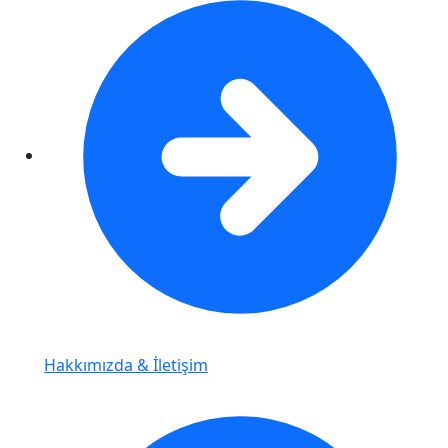
Hakkımızda & İletişim