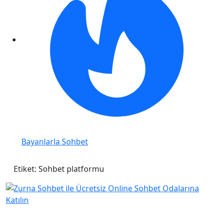
Bayanlarla Sohbet
Etiket:
Sohbet platformu