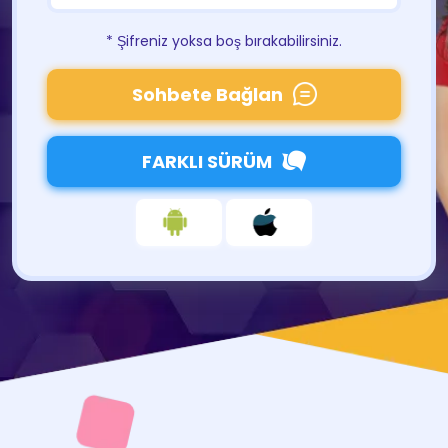
* Şifreniz yoksa boş bırakabilirsiniz.
Sohbete Bağlan
FARKLI SÜRÜM