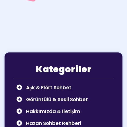
Kategoriler
Aşk & Flört Sohbet
Görüntülü & Sesli Sohbet
Hakkımızda & İletişim
Hazan Sohbet Rehberi