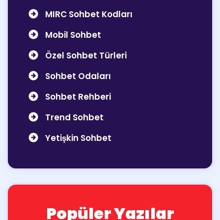
MIRC Sohbet Kodları
Mobil Sohbet
Özel Sohbet Türleri
Sohbet Odaları
Sohbet Rehberi
Trend Sohbet
Yetişkin Sohbet
Popüler Yazılar