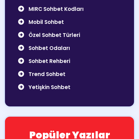
MIRC Sohbet Kodları
Mobil Sohbet
Özel Sohbet Türleri
Sohbet Odaları
Sohbet Rehberi
Trend Sohbet
Yetişkin Sohbet
Popüler Yazılar