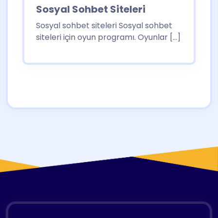
Sosyal Sohbet Siteleri
Sosyal sohbet siteleri Sosyal sohbet
siteleri için oyun programı. Oyunlar […]