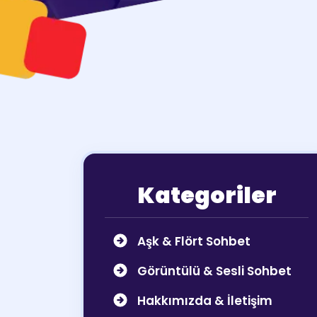
Kategoriler
Aşk & Flört Sohbet
Görüntülü & Sesli Sohbet
Hakkımızda & İletişim