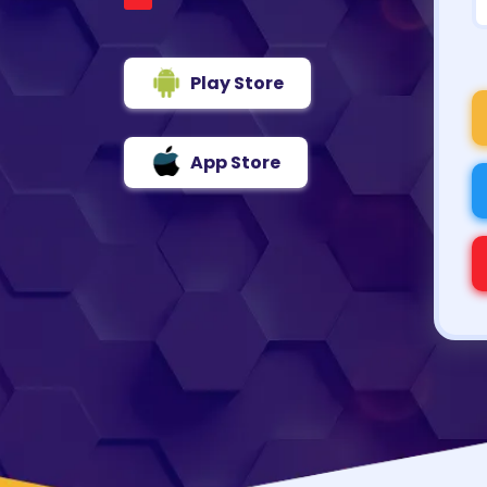
Play Store
App Store