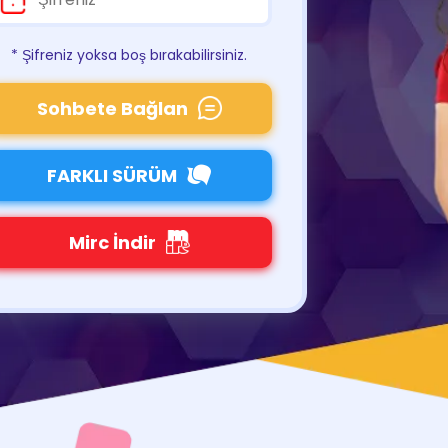
* Şifreniz yoksa boş bırakabilirsiniz.
Sohbete Bağlan
FARKLI SÜRÜM
Mirc İndir