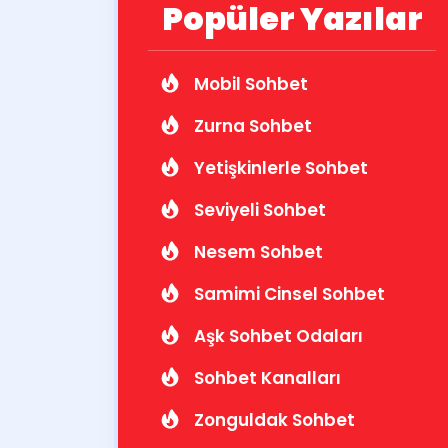
Popüler Yazılar
Mobil Sohbet
Zurna Sohbet
Yetişkinlerle Sohbet
Seviyeli Sohbet
Nesem Sohbet
Samimi Cinsel Sohbet
Aşk Sohbet Odaları
Sohbet Kanalları
Zonguldak Sohbet