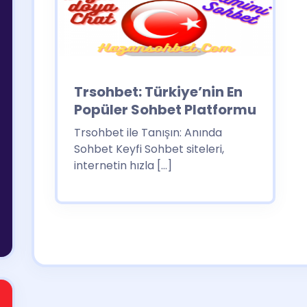
Trsohbet: Türkiye’nin En
Popüler Sohbet Platformu
Trsohbet ile Tanışın: Anında
Sohbet Keyfi Sohbet siteleri,
internetin hızla […]