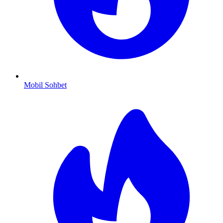
Mobil Sohbet