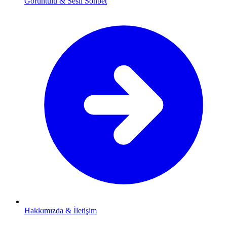
Görüntülü & Sesli Sohbet
Hakkımızda & İletişim