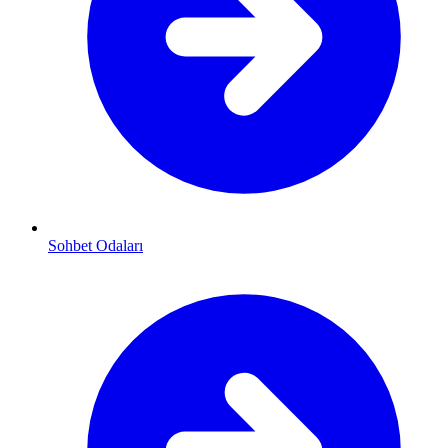
Sohbet Odaları