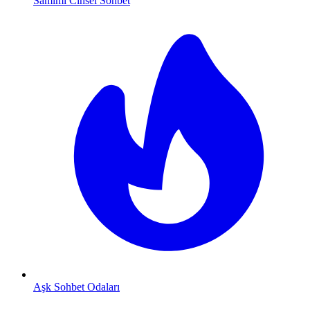
Samimi Cinsel Sohbet
Aşk Sohbet Odaları