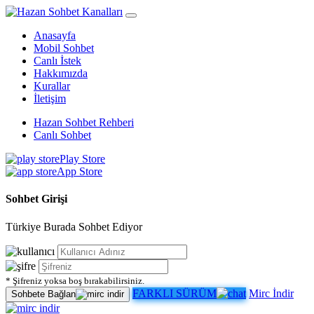
Anasayfa
Mobil Sohbet
Canlı İstek
Hakkımızda
Kurallar
İletişim
Hazan Sohbet Rehberi
Canlı Sohbet
Play Store
App Store
Sohbet Girişi
Türkiye Burada Sohbet Ediyor
* Şifreniz yoksa boş bırakabilirsiniz.
FARKLI SÜRÜM
Mirc İndir
Sohbete Bağlan