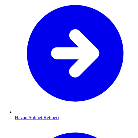
Hazan Sohbet Rehberi